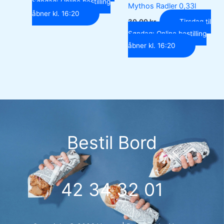
Søndag: Online bestilling
Mythos Radler 0,33l
åbner kl. 16:20
30,00
kr.
Tirsdag til
Søndag: Online bestilling
åbner kl. 16:20
Bestil Bord
42 34 32 01