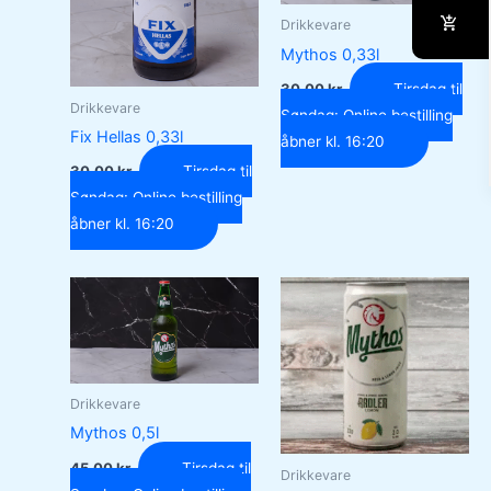
Drikkevare
Mythos 0,33l
30,00
kr.
Tirsdag til
Drikkevare
Søndag: Online bestilling
Fix Hellas 0,33l
åbner kl. 16:20
30,00
kr.
Tirsdag til
Søndag: Online bestilling
åbner kl. 16:20
Drikkevare
Mythos 0,5l
45,00
kr.
Tirsdag til
Drikkevare