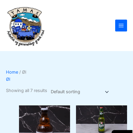
Skip
to
content
Home
/ Øl
Øl
Showing all 7 results