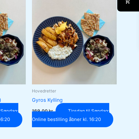
Hovedretter
)
Gyros Kylling
l Søndag:
Tirsdag til Søndag:
169,00
kr.
16:20
Online bestilling åbner kl. 16:20