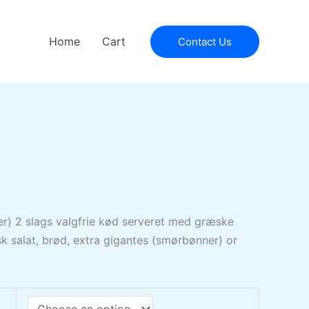
Home
Cart
Contact Us
ner) 2 slags valgfrie kød serveret med græske
æsk salat, brød, extra gigantes (smørbønner) or