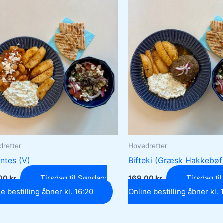
dretter
Hovedretter
ntes (V)
Bifteki (Græsk Hakkebøf
Tirsdag til Søndag:
Tirsdag ti
,00
kr.
169,00
kr.
e bestilling åbner kl. 16:20
Online bestilling åbner kl. 