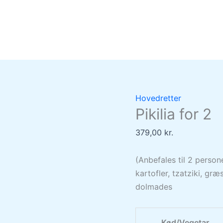
Pikilia
for
2
quantity
Hovedretter
Pikilia for 2
379,00
kr.
(Anbefales til 2 perso
kartofler, tzatziki, gr
dolmades
Kød/Vegetar